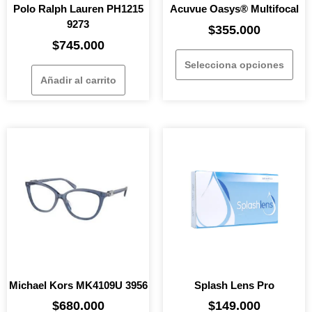
Polo Ralph Lauren PH1215
Acuvue Oasys® Multifocal
9273
$
355.000
$
745.000
Selecciona opciones
Añadir al carrito
Michael Kors MK4109U 3956
Splash Lens Pro
$
680.000
$
149.000