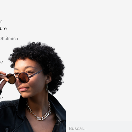
r
bre
Oftálmica
re
sol
re
de Contacto
de lentes
COMPRAR POR
Buscar
MARCA