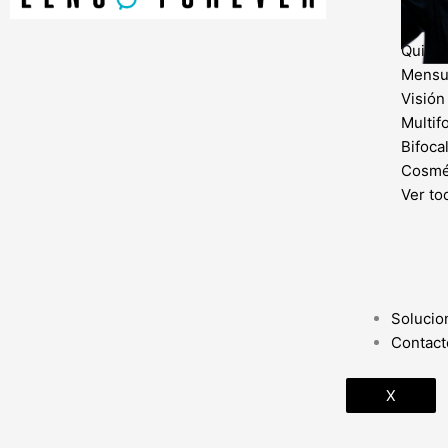
Diario
Quinc
Mensu
Visión
Multif
Bifoca
Cosmé
Ver to
Solucio
Contact
X