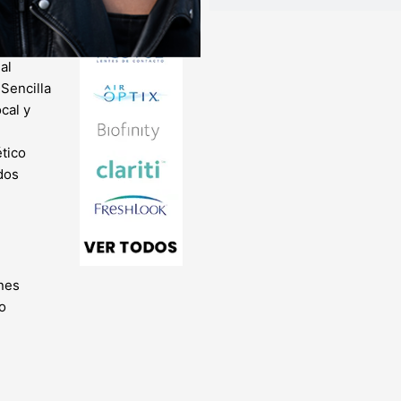
s
enal
al
 Sencilla
ocal y
l
tico
dos
nes
o