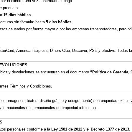
 por el cliente, una vez confirmado el pago.
e producto:
ta
15 días hábiles
.
monturas sin fórmula: hasta
5 días hábiles
.
rasos causados por fuerza mayor o por las empresas transportadoras, pero b
terCard, American Express, Diners Club, Discover, PSE y efectivo. Todas la
 DEVOLUCIONES
mbios y devoluciones se encuentran en el documento
“Política de Garantía
esentes Términos y Condiciones.
ipos, imágenes, textos, diseño gráfico y código fuente) son propiedad exclus
eyes nacionales e internacionales de propiedad intelectual.
OS
datos personales conforme a la
Ley 1581 de 2012
y el
Decreto 1377 de 2013
.