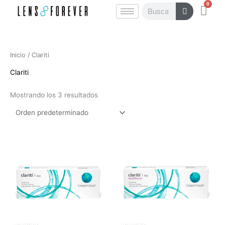
0
Ir
Carr
Buscar
al
contenido
Inicio
/ Clariti
Clariti
Mostrando los 3 resultados