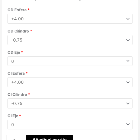
OD Esfera
*
OD Cilindro
*
OD Eje
*
OI Esfera
*
OI Cilindro
*
OI Eje
*
Añadir al carrito