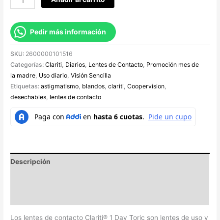
Pedir más información
SKU:
2600000101516
Categorías:
Clariti
,
Diarios
,
Lentes de Contacto
,
Promoción mes de
la madre
,
Uso diario
,
Visión Sencilla
Etiquetas:
astigmatismo
,
blandos
,
clariti
,
Coopervision
,
desechables
,
lentes de contacto
Descripción
Información adicional
Valoraciones (0)
Los lentes de contacto Clariti® 1 Day Toric son lentes de uso y