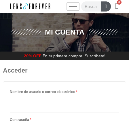
0
Ir
Carr
Buscar
al
contenido
MI CUENTA
20% OFF
En tu primera compra. Suscríbete!
Obligatorio
Obligatorio
Obligatorio
Acceder
Nombre de usuario o correo electrónico
*
Contraseña
*