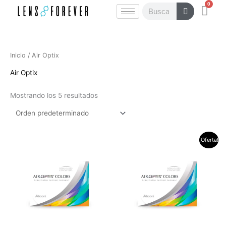
0
Ir
Carr
Buscar
al
contenido
Inicio
/ Air Optix
Air Optix
Mostrando los 5 resultados
El
El
¡Oferta!
precio
precio
original
actual
era:
es:
$140.000.
$112.000.