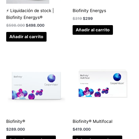
⚡ Liquidación de stock |
Biofinity Energys
Biofinity Energys®
$
319
$
299
$
598.000
$
498.000
Añadir al carrito
Añadir al carrito
Biofinity®
Biofinity® Multifocal
$
289.000
$
419.000