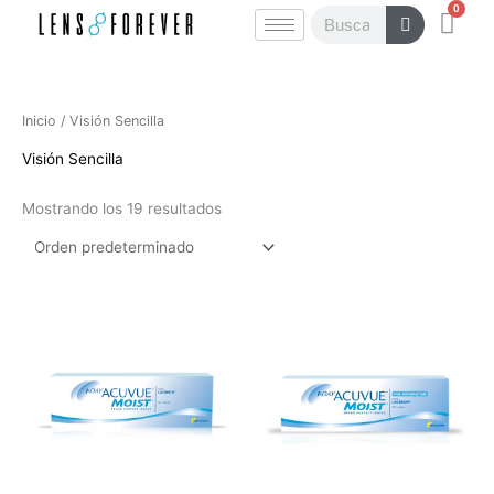
0
Ir
Carr
Buscar
al
contenido
Inicio
/ Visión Sencilla
Visión Sencilla
Mostrando los 19 resultados