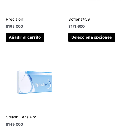
Precision1
Soflens®59
$
195.000
$
171.600
Añadir al carrito
Selecciona opciones
Splash Lens Pro
$
149.000