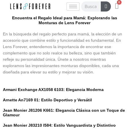
0
Ir
Carr
Buscar
al
contenido
Encuentra el Regalo Ideal para Mamá: Explorando las
Monturas de Lens Forever
En la búsqueda del regalo perfecto para mamá, la elección de un
accesorio que combine estilo y funcionalidad es fundamental. En
Lens Forever, entendemos la importancia de encontrar ese
complemento que no solo realce su belleza, sino que también
refleje su personalidad única. Únete a nosotros mientras
exploramos las impresionantes monturas disponibles, cada una
diseñada para elevar su estilo y mejorar su visión.
Armani Exchange AX1058 6103: Elegancia Moderna
Arnette An7169 01: Estilo Deportivo y Versátil
Jean Monier J81206 K661: Elegancia Clásica con un Toque de
Glamour
Jean Monier J83210 I584: Estilo Vanguardista y Distintivo