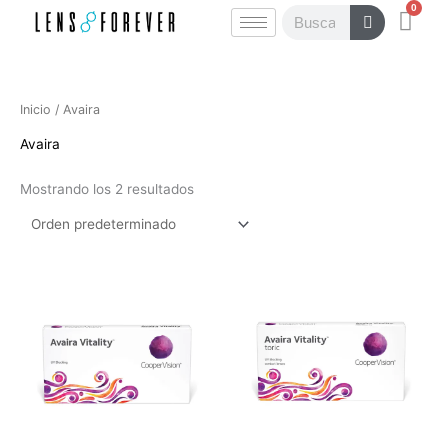
0
Ir
Carr
Buscar
al
contenido
Inicio
/ Avaira
Avaira
Mostrando los 2 resultados