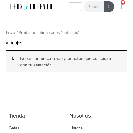
0
Ir
Carr
Buscar
al
contenido
Inicio
/ Productos etiquetados “anteojos”
anteojos
No se han encontrado productos que coincidan
con tu selección.
Tienda
Nosotros
Gafas
Historia