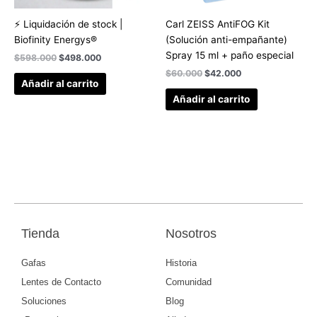
⚡ Liquidación de stock |
Carl ZEISS AntiFOG Kit
Biofinity Energys®
(Solución anti-empañante)
Spray 15 ml + paño especial
$
598.000
$
498.000
$
60.000
$
42.000
Añadir al carrito
Añadir al carrito
Tienda
Nosotros
Gafas
Historia
Lentes de Contacto
Comunidad
Soluciones
Blog