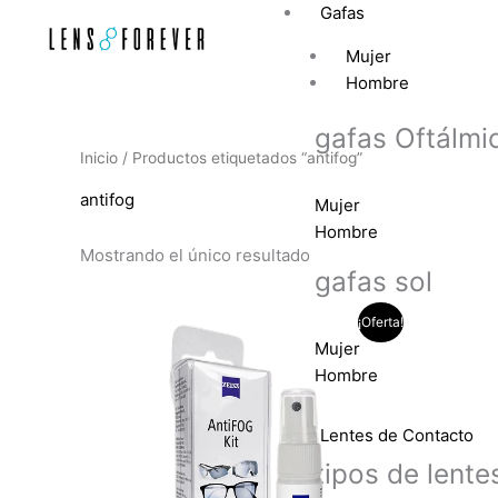
Ir
Gafas
al
Mujer
contenido
Hombre
gafas Oftálmi
Inicio
/ Productos etiquetados “antifog”
antifog
Mujer
Hombre
Mostrando el único resultado
gafas sol
El
El
¡Oferta!
precio
precio
Mujer
original
actual
Hombre
era:
es:
$60.000.
$42.000.
Lentes de Contacto
tipos de lente