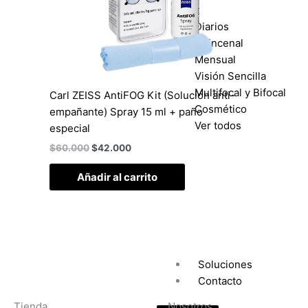
Diarios
Quincenal
Mensual
Visión Sencilla
Multifocal y Bifocal
Carl ZEISS AntiFOG Kit (Solución anti-
Cosmético
empañante) Spray 15 ml + paño
Ver todos
especial
$
60.000
$
42.000
Añadir al carrito
Soluciones
Contacto
Tienda
Nosotros