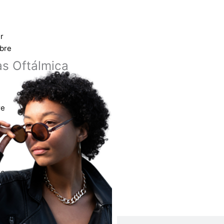
r
bre
as Oftálmica
re
as sol
re
de Contacto
s de
COMPRAR
Buscar