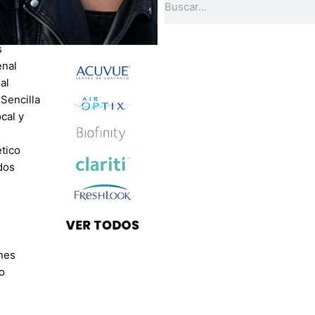
es
POR
MARCA
s
enal
al
 Sencilla
ocal y
l
tico
dos
nes
o