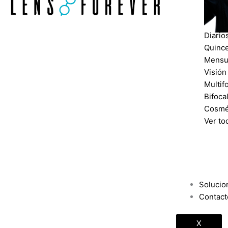
lent
Diario
Quinc
Mensu
Visión
Multif
Bifoca
Cosmé
Ver to
Solucio
Contact
X