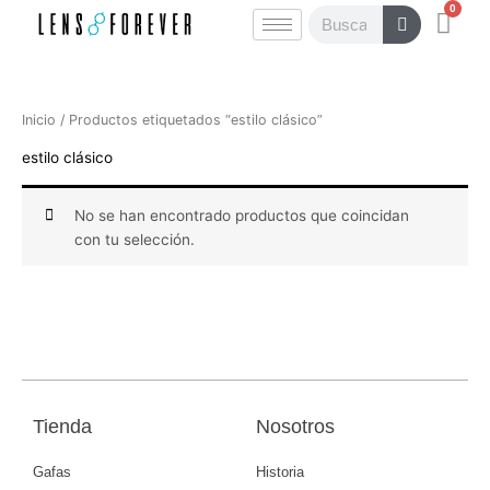
0
Ir
Carr
Buscar
al
contenido
Inicio
/ Productos etiquetados “estilo clásico”
estilo clásico
No se han encontrado productos que coincidan
con tu selección.
Tienda
Nosotros
Gafas
Historia