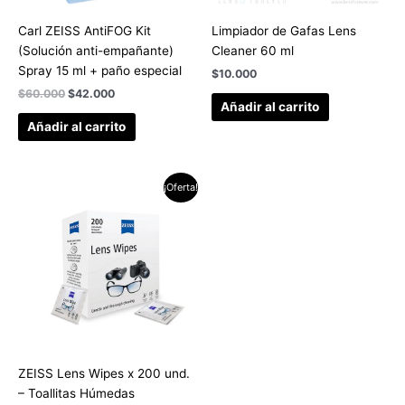
Carl ZEISS AntiFOG Kit
Limpiador de Gafas Lens
(Solución anti-empañante)
Cleaner 60 ml
Spray 15 ml + paño especial
$
10.000
$
60.000
$
42.000
Añadir al carrito
Añadir al carrito
El
El
¡Oferta!
precio
precio
original
actual
era:
es:
$100.000.
$80.000.
ZEISS Lens Wipes x 200 und.
– Toallitas Húmedas