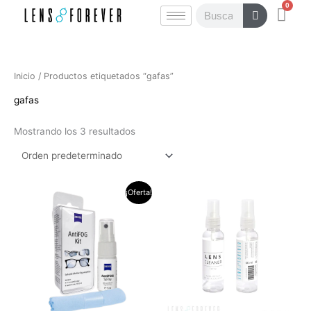
0
Ir
Carr
Buscar
al
contenido
Inicio
/ Productos etiquetados “gafas”
gafas
Mostrando los 3 resultados
El
El
¡Oferta!
precio
precio
original
actual
era:
es:
$60.000.
$42.000.