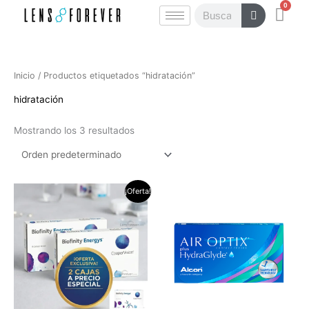
0
Ir
Carr
Buscar
al
contenido
Inicio
/ Productos etiquetados “hidratación”
hidratación
Mostrando los 3 resultados
El
El
¡Oferta!
precio
precio
original
actual
era:
es:
$598.000.
$498.000.