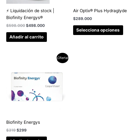
⚡ Liquidación de stock |
Air Optix® Plus Hydraglyde
Biofinity Energys®
$
289.000
$
598.000
$
498.000
Selecciona opciones
Añadir al carrito
El
El
¡Oferta!
precio
precio
original
actual
era:
es:
$319.
$299.
Biofinity Energys
$
319
$
299