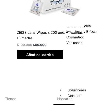
Diarios
Quincenal
Mensual
Visión Sencilla
Multifocal y Bifocal
ZEISS Lens Wipes x 200 und. – Toallitas
Cosmético
Húmedas
Ver todos
$
100.000
$
80.000
Añadir al carrito
Soluciones
Contacto
Tienda
Nosotros