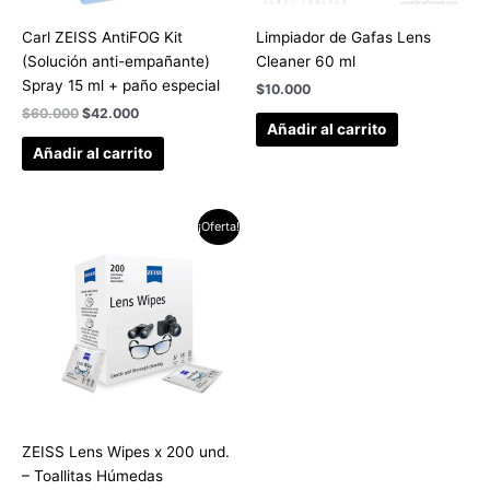
Carl ZEISS AntiFOG Kit
Limpiador de Gafas Lens
(Solución anti-empañante)
Cleaner 60 ml
Spray 15 ml + paño especial
$
10.000
$
60.000
$
42.000
Añadir al carrito
Añadir al carrito
El
El
¡Oferta!
precio
precio
original
actual
era:
es:
$100.000.
$80.000.
ZEISS Lens Wipes x 200 und.
– Toallitas Húmedas