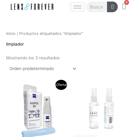
0
Ir
Carr
Buscar
al
contenido
Inicio
/ Productos etiquetados “limpiador”
limpiador
Mostrando los 3 resultados
El
El
¡Oferta!
precio
precio
original
actual
era:
es:
$60.000.
$42.000.