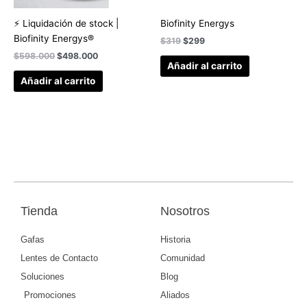
⚡ Liquidación de stock |
Biofinity Energys
Biofinity Energys®
$
319
$
299
$
598.000
$
498.000
Añadir al carrito
Añadir al carrito
Tienda
Nosotros
Gafas
Historia
Lentes de Contacto
Comunidad
Soluciones
Blog
Promociones
Aliados