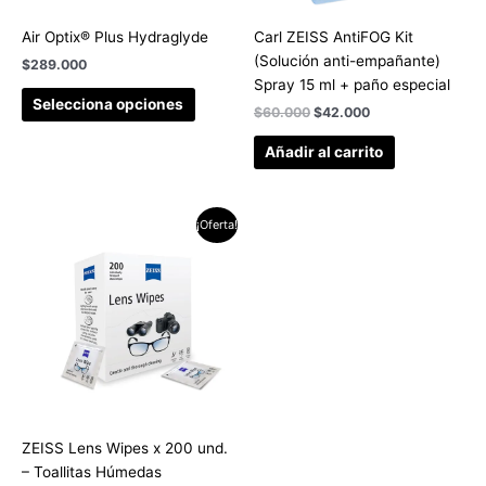
Air Optix® Plus Hydraglyde
Carl ZEISS AntiFOG Kit
(Solución anti-empañante)
$
289.000
Spray 15 ml + paño especial
Selecciona opciones
$
60.000
$
42.000
Añadir al carrito
El
El
¡Oferta!
precio
precio
original
actual
era:
es:
$100.000.
$80.000.
ZEISS Lens Wipes x 200 und.
– Toallitas Húmedas