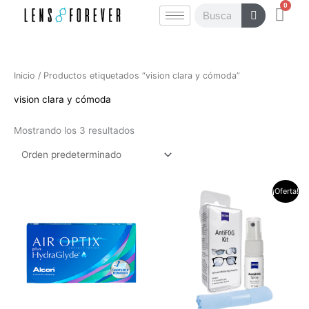
0
Ir
Carr
Buscar
al
contenido
Inicio
/ Productos etiquetados “vision clara y cómoda”
vision clara y cómoda
Mostrando los 3 resultados
El
El
¡Oferta!
precio
precio
original
actual
era:
es:
$60.000.
$42.000.