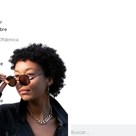
r
bre
Oftálmica
re
sol
re
de Contacto
de lentes
COMPRAR POR
Buscar
MARCA