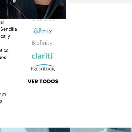
s
enal
al
 Sencilla
ocal y
l
tico
dos
nes
o