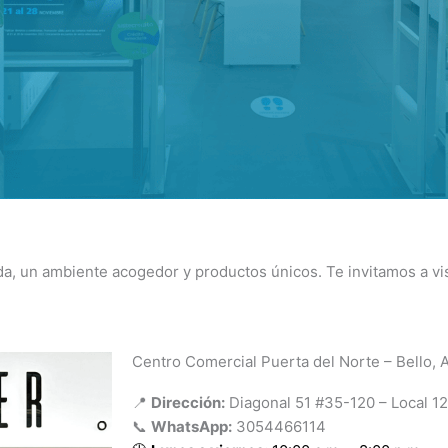
da, un ambiente acogedor y productos únicos. Te invitamos a vi
Centro Comercial Puerta del Norte – Bello, 
📍
Dirección:
Diagonal 51 #35-120 – Local 1
📞
WhatsApp:
3054466114