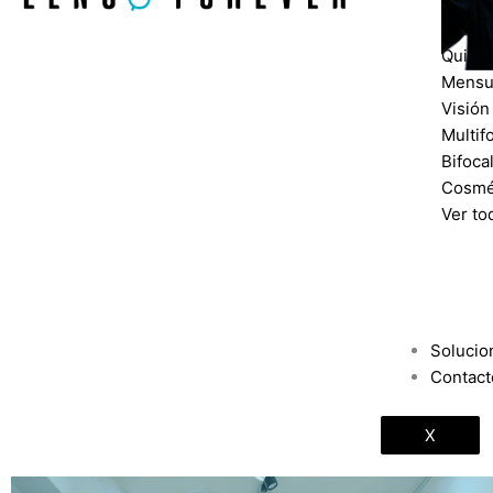
Diario
Quinc
Mensu
Visión
Multif
Bifoca
Cosmé
Ver to
Solucio
Contact
X