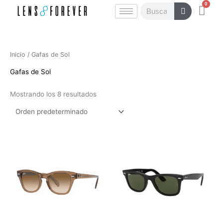
0
Ir
Carr
Buscar
al
contenido
Inicio
/ Gafas de Sol
Gafas de Sol
Mostrando los 8 resultados