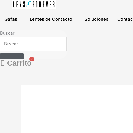
Ir
al
contenido
Gafas
Lentes de Contacto
Soluciones
Contac
Buscar
0
Carrito
Acuvue
Oasys®
Multifocal