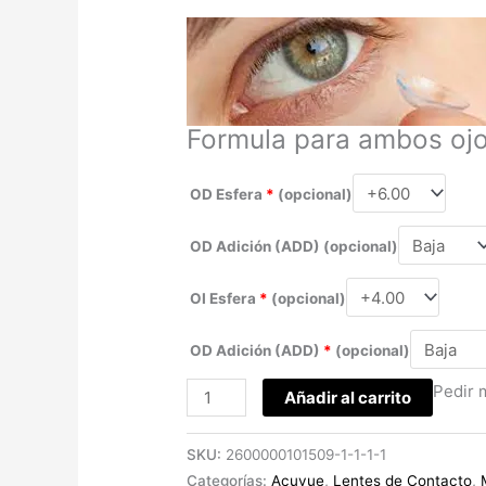
Formula para ambos oj
OD Esfera
*
(opcional)
OD Adición (ADD)
(opcional)
OI Esfera
*
(opcional)
OD Adición (ADD)
*
(opcional)
Pedir 
Añadir al carrito
SKU:
2600000101509-1-1-1-1
Categorías:
Acuvue
,
Lentes de Contacto
,