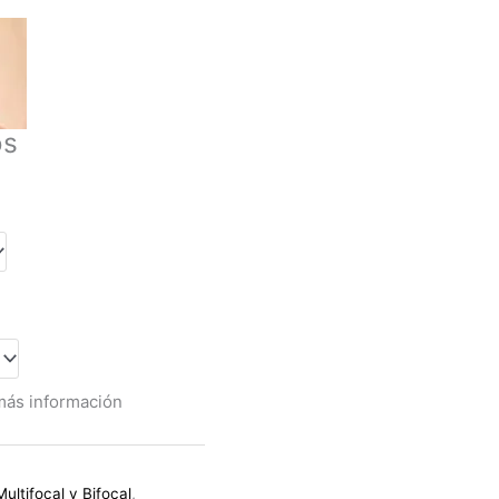
os
más información
Multifocal y Bifocal
,