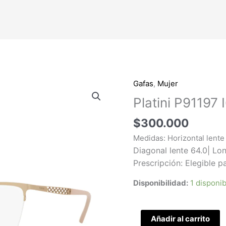
Gafas
,
Mujer
Platini
P91197
Platini P91197 
I613
$
300.000
cantidad
Medidas: Horizontal lente 
Diagonal lente 64.0| Lon
Prescripción: Elegible p
Disponibilidad:
1 disponi
Añadir al carrito