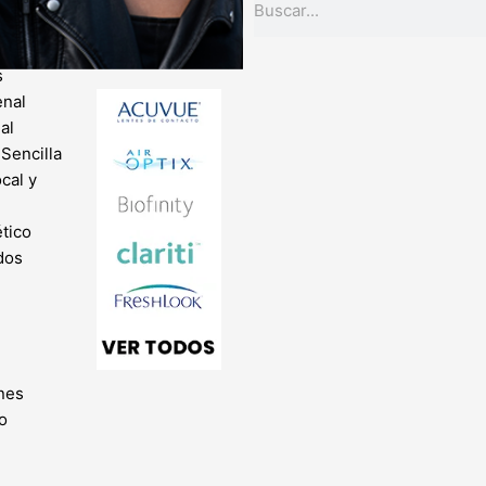
es
POR
MARCA
s
enal
al
 Sencilla
ocal y
l
tico
dos
nes
o