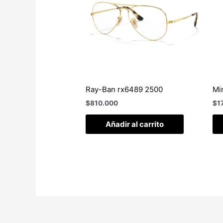
Ray-Ban rx6489 2500
Mi
$
810.000
$
1
Añadir al carrito