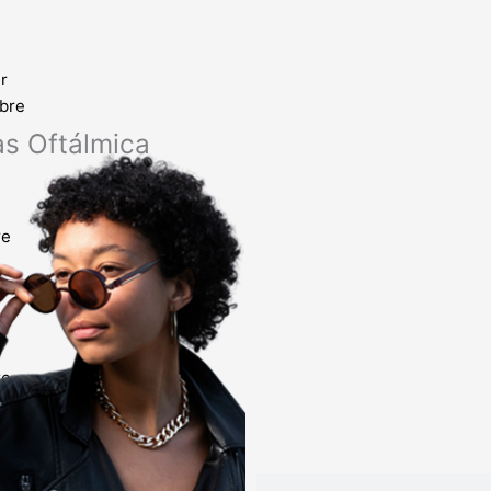
r
bre
as Oftálmica
re
as sol
re
de Contacto
s de
COMPRAR
Buscar