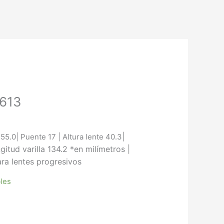
I613
|
55.0| Puente 17 | Altura lente 40.3
gitud varilla 134.2
*en milímetros |
ara lentes progresivos
bles