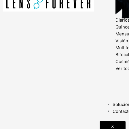
lent
Diario
Quinc
Mensu
Visión
Multif
Bifoca
Cosmé
Ver to
Solucio
Contact
X