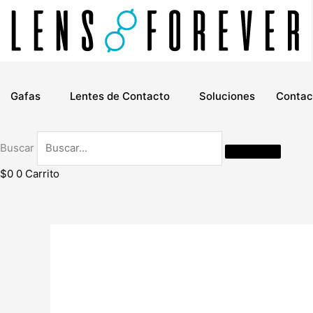
Ir
al
contenido
Gafas
Lentes de Contacto
Soluciones
Contac
Buscar
$
0
0
Carrito