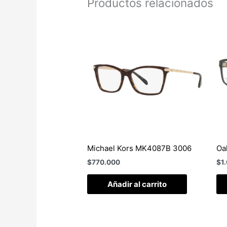
Productos relacionados
Michael Kors MK4087B 3006
Oa
$
770.000
$
1
Añadir al carrito