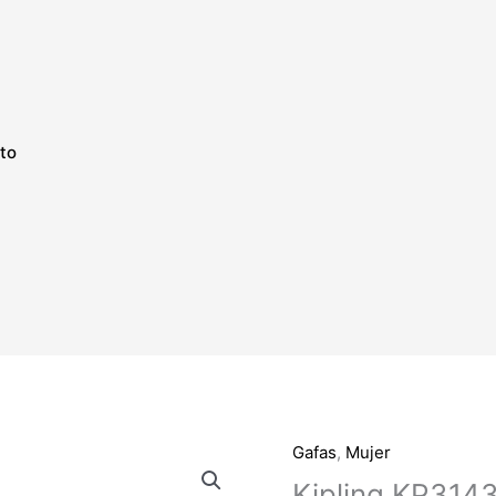
to
Gafas
,
Mujer
Kipling
KP3143
Kipling KP314