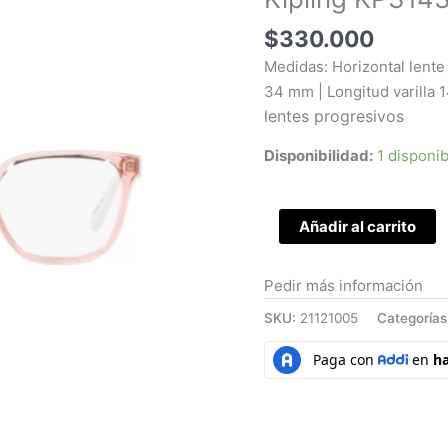
K140
$
330.000
cantidad
Medidas: Horizontal lente
34 mm | Longitud varilla
lentes progresivos
Disponibilidad:
1 disponi
Añadir al carrito
Pedir más información
SKU:
21121005
Categorías