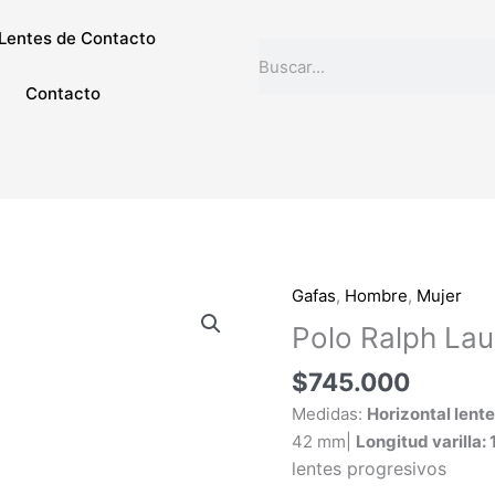
Lentes de Contacto
Buscar
Contacto
Gafas
,
Hombre
,
Mujer
Polo
Ralph
Polo Ralph La
Lauren
$
745.000
PH1215
9273
Medidas:
Horizontal lente
cantidad
42 mm|
Longitud varilla:
lentes progresivos