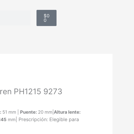
Carrito
$
0
0
uren PH1215 9273
:
51 mm |
Puente:
20 mm|
Altura lente:
|
Prescripción: Elegible para
 145
mm